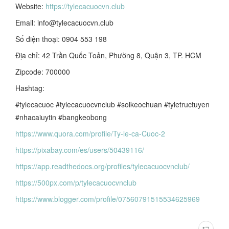
Website:
https://tylecacuocvn.club
Email: info@tylecacuocvn.club
Số điện thoại: 0904 553 198
Địa chỉ: 42 Trần Quốc Toản, Phường 8, Quận 3, TP. HCM
Zipcode: 700000
Hashtag:
#tylecacuoc #tylecacuocvnclub #soikeochuan #tyletructuyen
#nhacaiuytin #bangkeobong
https://www.quora.com/profile/Ty-le-ca-Cuoc-2
https://pixabay.com/es/users/50439116/
https://app.readthedocs.org/profiles/tylecacuocvnclub/
https://500px.com/p/tylecacuocvnclub
https://www.blogger.com/profile/07560791515534625969