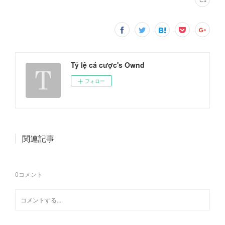
Tỷ lệ cá cược's Ownd
フォロー
関連記事
0
コメント